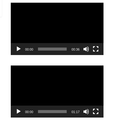
Video
Player
00:00
00:36
Video
Player
00:00
01:17