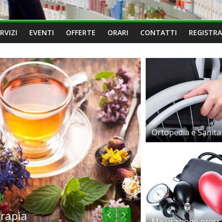
RVIZI
EVENTI
OFFERTE
ORARI
CONTATTI
REGISTRA
Ortopedia e Sanita
Reparti
Infanzia
Misurazione press