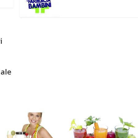
i
ale