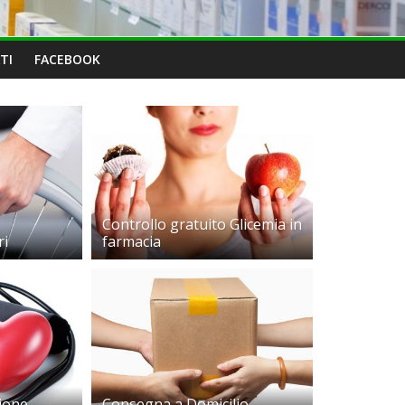
TI
FACEBOOK
Controllo gratuito Glicemia in
ri
farmacia
ione
Consegna a Domicilio