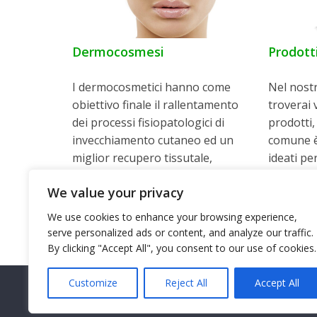
Dermocosmesi
Prodotti
I dermocosmetici hanno come
Nel nostr
obiettivo finale il rallentamento
troverai 
dei processi fisiopatologici di
prodotti, 
invecchiamento cutaneo ed un
comune è 
miglior recupero tissutale,
ideati per
finalità cui oggi si può puntare
specifich
We value your privacy
attraverso ...
...
We use cookies to enhance your browsing experience,
Leggi Tutto
Leggi Tu
serve personalized ads or content, and analyze our traffic.
By clicking "Accept All", you consent to our use of cookies.
Customize
Reject All
Accept All
Farmacia Dr. Demo - Via delle vie, 11 - 09000 Città -
Realizzazione:
Micro srl
in collaborazione con Federfa