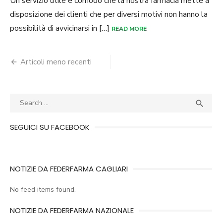
Un servizio utile e comodo che la nostra farmacia mette a
disposizione dei clienti che per diversi motivi non hanno la
possibilità di avvicinarsi in […]
READ MORE
Navigazione
Articoli meno recenti
articoli
Search
SEA

for:
SEGUICI SU FACEBOOK
NOTIZIE DA FEDERFARMA CAGLIARI
No feed items found.
NOTIZIE DA FEDERFARMA NAZIONALE