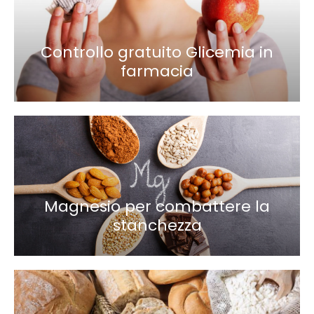
Controllo gratuito Glicemia in
farmacia
Magnesio per combattere la
stanchezza